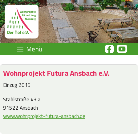
Zum
Inhalt
springen
Menü
Wohnprojekt Futura Ansbach e.V.
Einzug 2015
Stahlstraße 43 a
91522 Ansbach
www.wohnprojekt-futura-ansbach.de