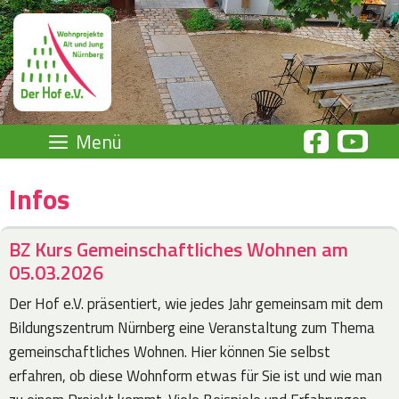
Zum
Inhalt
springen
Menü
Infos
BZ Kurs Gemeinschaftliches Wohnen am
05.03.2026
Der Hof e.V. präsentiert, wie jedes Jahr gemeinsam mit dem
Bildungszentrum Nürnberg eine Veranstaltung zum Thema
gemeinschaftliches Wohnen. Hier können Sie selbst
erfahren, ob diese Wohnform etwas für Sie ist und wie man